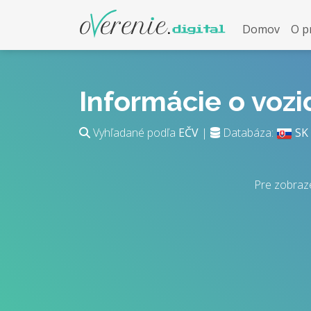
Domov
O p
Informácie o voz
Vyhľadané podľa
EČV
|
Databáza:
SK
Pre zobraz