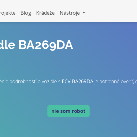
rojekte
Blog
Krádeže
Nástroje
idle BA269DA
enie podrobností o vozidle s
EČV
BA269DA
je potrebné overiť, č
nie som robot