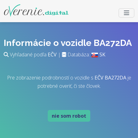
Informácie o vozidle BA272DA
Vyhľadané podľa
EČV
|
Databáza:
SK
Pre zobrazenie podrobností o vozidle s
EČV
BA272DA
je
potrebné overiť, či ste človek.
nie som robot