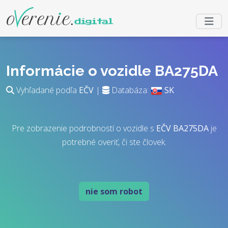
Informácie o vozidle BA275DA
Vyhľadané podľa
EČV
|
Databáza:
SK
Pre zobrazenie podrobností o vozidle s
EČV
BA275DA
je
potrebné overiť, či ste človek.
nie som robot