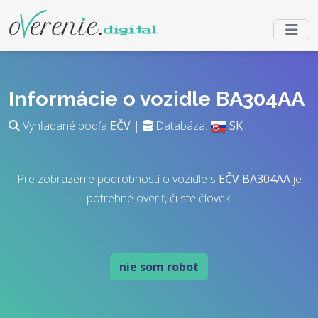
Informácie o vozidle BA304AA
Vyhľadané podľa
EČV
|
Databáza:
SK
Pre zobrazenie podrobností o vozidle s
EČV
BA304AA
je
potrebné overiť, či ste človek.
nie som robot