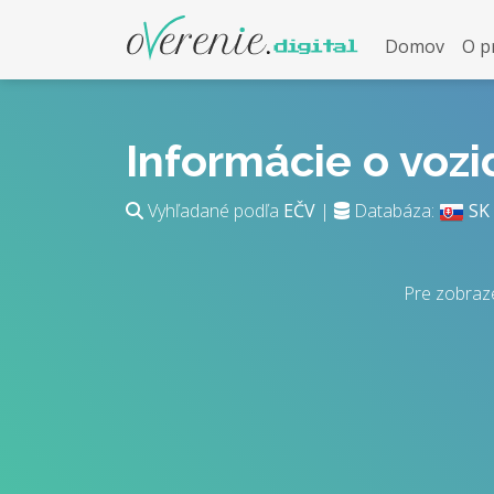
Domov
O p
Informácie o voz
Vyhľadané podľa
EČV
|
Databáza:
SK
Pre zobraz