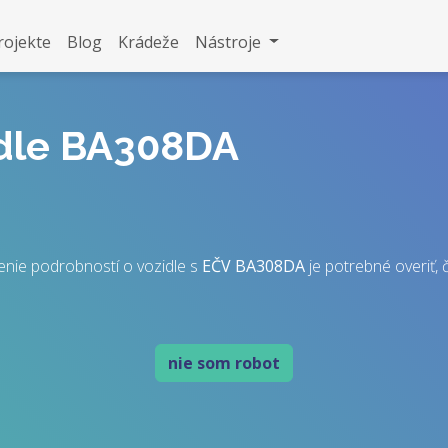
rojekte
Blog
Krádeže
Nástroje
idle BA308DA
enie podrobností o vozidle s
EČV
BA308DA
je potrebné overiť, č
nie som robot