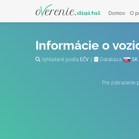
Domov
O p
Informácie o voz
Vyhľadané podľa
EČV
|
Databáza:
SK
Pre zobrazenie 