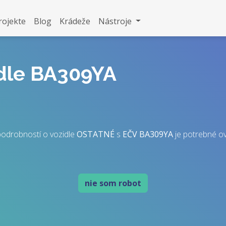
rojekte
Blog
Krádeže
Nástroje
idle BA309YA
podrobností o vozidle
OSTATNÉ
s
EČV
BA309YA
je potrebné ove
nie som robot