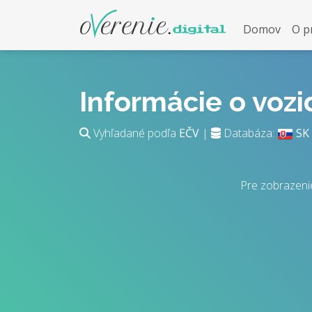
Domov
O p
Informácie o voz
Vyhľadané podľa
EČV
|
Databáza:
SK
Pre zobrazeni