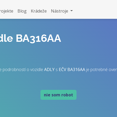
rojekte
Blog
Krádeže
Nástroje
idle BA316AA
e podrobností o vozidle
ADLY
s
EČV
BA316AA
je potrebné overiť
nie som robot