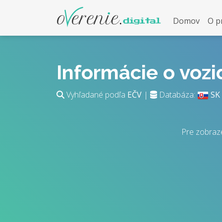
Domov
O p
Informácie o voz
Vyhľadané podľa
EČV
|
Databáza:
SK
Pre zobraz