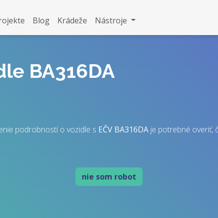
rojekte
Blog
Krádeže
Nástroje
idle BA316DA
enie podrobností o vozidle s
EČV
BA316DA
je potrebné overiť, č
nie som robot