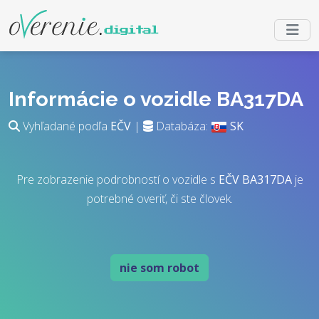
Informácie o vozidle BA317DA
Vyhľadané podľa
EČV
|
Databáza:
SK
Pre zobrazenie podrobností o vozidle s
EČV
BA317DA
je
potrebné overiť, či ste človek.
nie som robot