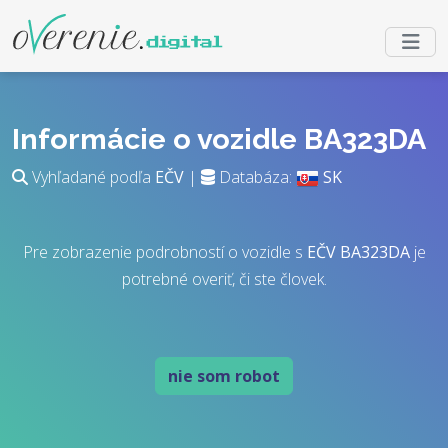
Informácie o vozidle BA323DA
Vyhľadané podľa
EČV
|
Databáza:
SK
Pre zobrazenie podrobností o vozidle s
EČV
BA323DA
je
potrebné overiť, či ste človek.
nie som robot