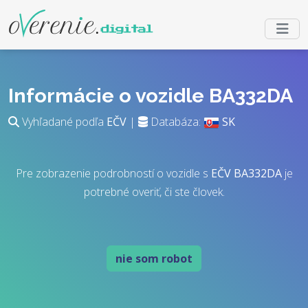
Informácie o vozidle BA332DA
Vyhľadané podľa
EČV
|
Databáza:
SK
Pre zobrazenie podrobností o vozidle s
EČV
BA332DA
je
potrebné overiť, či ste človek.
nie som robot