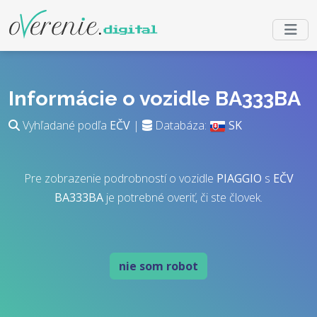
Informácie o vozidle BA333BA
Vyhľadané podľa
EČV
|
Databáza:
SK
Pre zobrazenie podrobností o vozidle
PIAGGIO
s
EČV
BA333BA
je potrebné overiť, či ste človek.
nie som robot