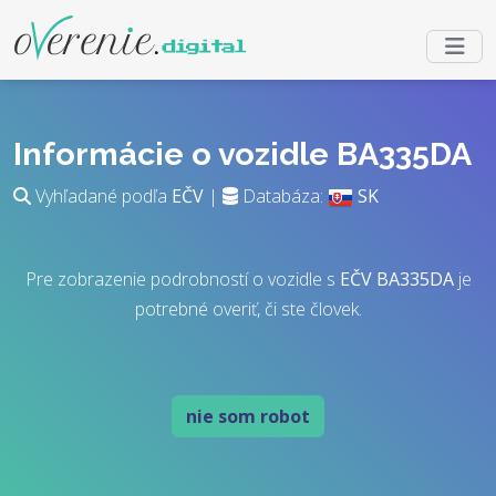
Informácie o vozidle BA335DA
Vyhľadané podľa
EČV
|
Databáza:
SK
Pre zobrazenie podrobností o vozidle s
EČV
BA335DA
je
potrebné overiť, či ste človek.
nie som robot