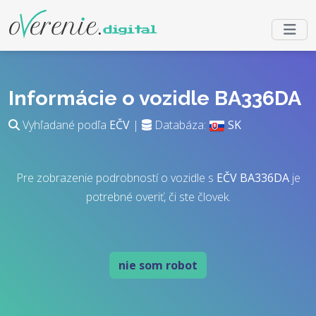
Informácie o vozidle BA336DA
Vyhľadané podľa
EČV
|
Databáza:
SK
Pre zobrazenie podrobností o vozidle s
EČV
BA336DA
je
potrebné overiť, či ste človek.
nie som robot