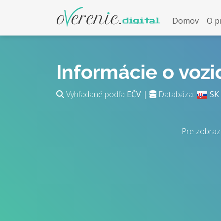
Domov
O p
Informácie o voz
Vyhľadané podľa
EČV
|
Databáza:
SK
Pre zobraz