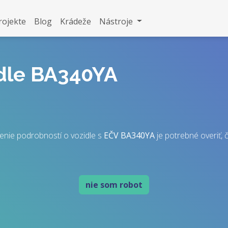
rojekte
Blog
Krádeže
Nástroje
idle BA340YA
enie podrobností o vozidle s
EČV
BA340YA
je potrebné overiť, č
nie som robot