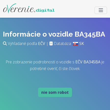
Informácie o vozidle BA345BA
Vyhľadané podľa
EČV
|
Databáza:
SK
Pre zobrazenie podrobností o vozidle s
EČV
BA345BA
je
potrebné overiť, či ste človek.
nie som robot