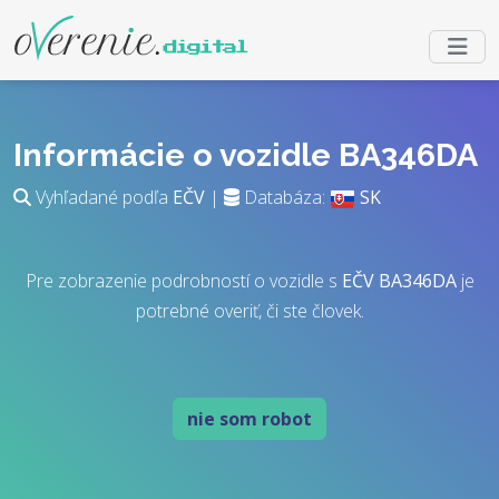
Informácie o vozidle BA346DA
Vyhľadané podľa
EČV
|
Databáza:
SK
Pre zobrazenie podrobností o vozidle s
EČV
BA346DA
je
potrebné overiť, či ste človek.
nie som robot