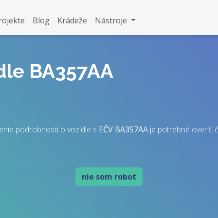
rojekte
Blog
Krádeže
Nástroje
idle BA357AA
enie podrobností o vozidle s
EČV
BA357AA
je potrebné overiť, č
nie som robot