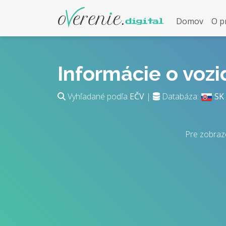
Domov
O p
Informácie o voz
Vyhľadané podľa
EČV
|
Databáza:
SK
Pre zobraz