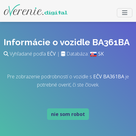
Informácie o vozidle BA361BA
Vyhľadané podľa
EČV
|
Databáza:
SK
Pre zobrazenie podrobností o vozidle s
EČV
BA361BA
je
potrebné overiť, či ste človek.
nie som robot