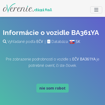
Informácie o vozidle BA361YA
Vyhľadané podľa
EČV
|
Databáza:
SK
Pre zobrazenie podrobností o vozidle s
EČV
BA361YA
je
potrebné overiť, či ste človek.
nie som robot