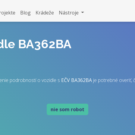
rojekte
Blog
Krádeže
Nástroje
idle BA362BA
enie podrobností o vozidle s
EČV
BA362BA
je potrebné overiť, č
nie som robot