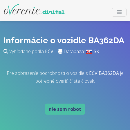
Informácie o vozidle BA362DA
Vyhľadané podľa
EČV
|
Databáza:
SK
Pre zobrazenie podrobností o vozidle s
EČV
BA362DA
je
potrebné overiť, či ste človek.
nie som robot