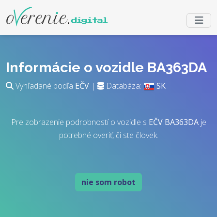
Informácie o vozidle BA363DA
Vyhľadané podľa
EČV
|
Databáza:
SK
Pre zobrazenie podrobností o vozidle s
EČV
BA363DA
je
potrebné overiť, či ste človek.
nie som robot