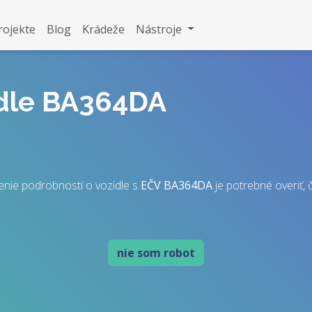
rojekte
Blog
Krádeže
Nástroje
idle BA364DA
enie podrobností o vozidle s
EČV
BA364DA
je potrebné overiť, č
nie som robot