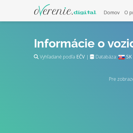
Domov
O p
Informácie o voz
Vyhľadané podľa
EČV
|
Databáza:
SK
Pre zobraz