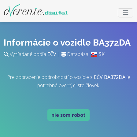
Informácie o vozidle BA372DA
Vyhľadané podľa
EČV
|
Databáza:
SK
Pre zobrazenie podrobností o vozidle s
EČV
BA372DA
je
potrebné overiť, či ste človek.
nie som robot