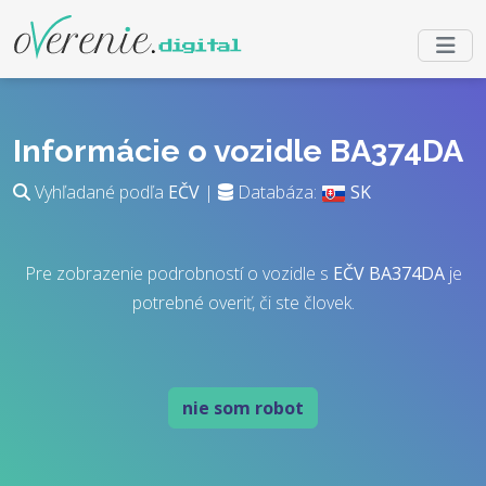
Informácie o vozidle BA374DA
Vyhľadané podľa
EČV
|
Databáza:
SK
Pre zobrazenie podrobností o vozidle s
EČV
BA374DA
je
potrebné overiť, či ste človek.
nie som robot