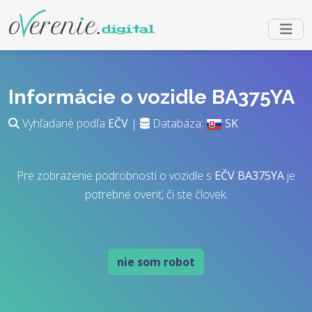
Informácie o vozidle BA375YA
Vyhľadané podľa
EČV
|
Databáza:
SK
Pre zobrazenie podrobností o vozidle s
EČV
BA375YA
je
potrebné overiť, či ste človek.
nie som robot