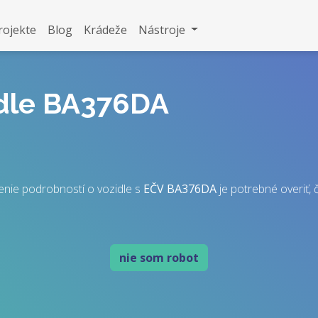
rojekte
Blog
Krádeže
Nástroje
idle BA376DA
enie podrobností o vozidle s
EČV
BA376DA
je potrebné overiť, č
nie som robot