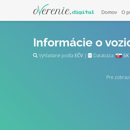
Domov
O p
Informácie o voz
Vyhľadané podľa
EČV
|
Databáza:
SK
Pre zobraz