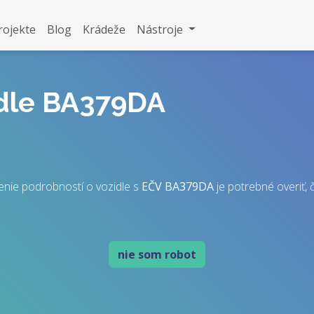
rojekte
Blog
Krádeže
Nástroje
idle BA379DA
enie podrobností o vozidle s
EČV
BA379DA
je potrebné overiť, č
nie som robot