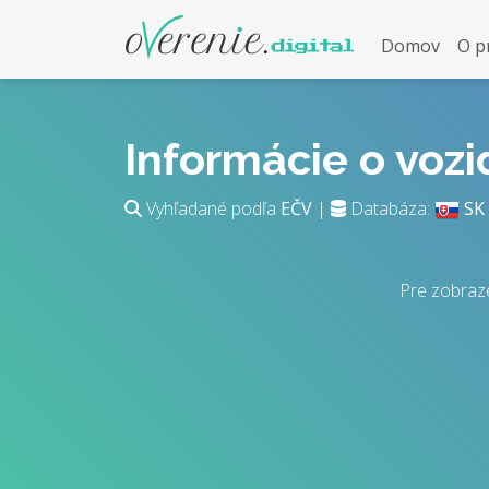
Domov
O p
Informácie o voz
Vyhľadané podľa
EČV
|
Databáza:
SK
Pre zobraz