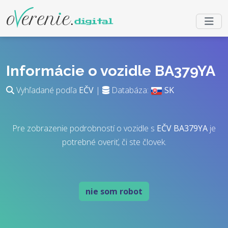
Informácie o vozidle BA379YA
Vyhľadané podľa
EČV
|
Databáza:
SK
Pre zobrazenie podrobností o vozidle s
EČV
BA379YA
je
potrebné overiť, či ste človek.
nie som robot