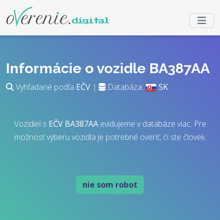
Informácie o vozidle BA387AA
Vyhľadané podľa
EČV
|
Databáza:
SK
Vozidiel s
EČV
BA387AA
evidujeme v databáze viac. Pre
možnosť výberu vozidla je potrebné overiť, či ste človek.
nie som robot