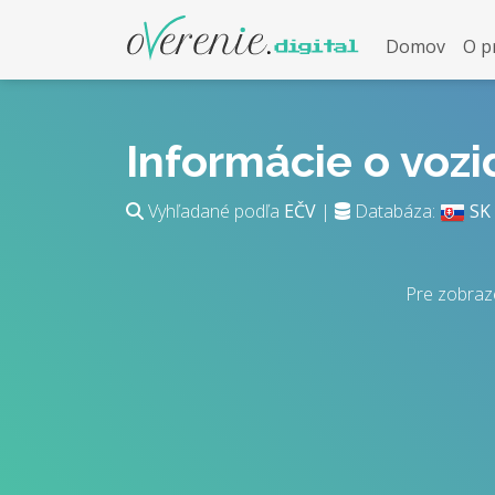
Domov
O p
Informácie o voz
Vyhľadané podľa
EČV
|
Databáza:
SK
Pre zobraz