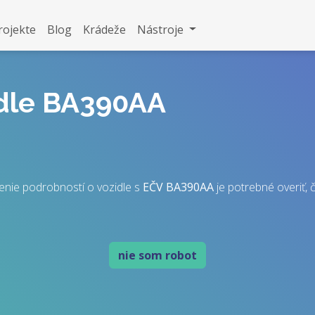
rojekte
Blog
Krádeže
Nástroje
idle BA390AA
enie podrobností o vozidle s
EČV
BA390AA
je potrebné overiť, č
nie som robot