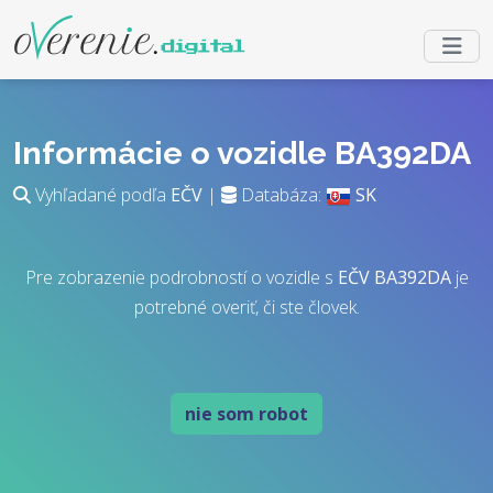
Informácie o vozidle BA392DA
Vyhľadané podľa
EČV
|
Databáza:
SK
Pre zobrazenie podrobností o vozidle s
EČV
BA392DA
je
potrebné overiť, či ste človek.
nie som robot