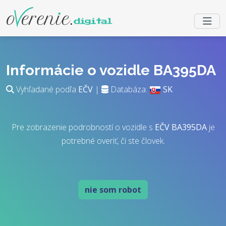
Informácie o vozidle BA395DA
Vyhľadané podľa
EČV
|
Databáza:
SK
Pre zobrazenie podrobností o vozidle s
EČV
BA395DA
je
potrebné overiť, či ste človek.
nie som robot