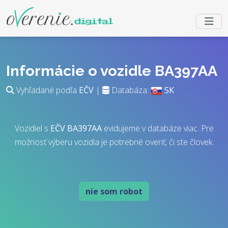
Informácie o vozidle BA397AA
Vyhľadané podľa
EČV
|
Databáza:
SK
Vozidiel s
EČV
BA397AA
evidujeme v databáze viac. Pre
možnosť výberu vozidla je potrebné overiť, či ste človek.
nie som robot