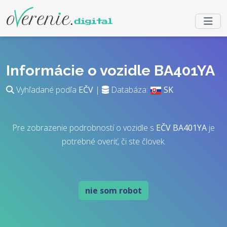
Informácie o vozidle BA401YA
Vyhľadané podľa
EČV
|
Databáza:
SK
Pre zobrazenie podrobností o vozidle s
EČV
BA401YA
je
potrebné overiť, či ste človek.
nie som robot