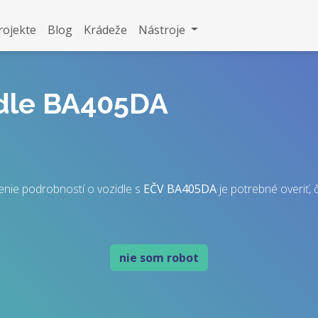
rojekte
Blog
Krádeže
Nástroje
idle BA405DA
enie podrobností o vozidle s
EČV
BA405DA
je potrebné overiť, č
nie som robot