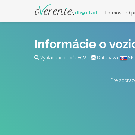
Domov
O p
Informácie o voz
Vyhľadané podľa
EČV
|
Databáza:
SK
Pre zobraz