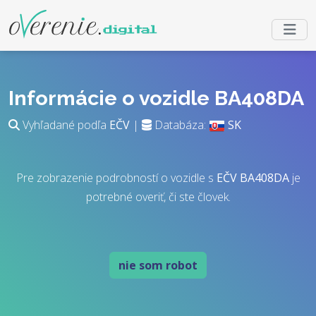
Informácie o vozidle BA408DA
Vyhľadané podľa
EČV
|
Databáza:
SK
Pre zobrazenie podrobností o vozidle s
EČV
BA408DA
je
potrebné overiť, či ste človek.
nie som robot