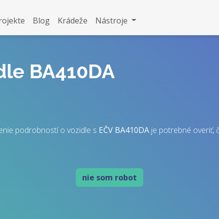
rojekte
Blog
Krádeže
Nástroje
idle BA410DA
enie podrobností o vozidle s
EČV
BA410DA
je potrebné overiť, č
nie som robot