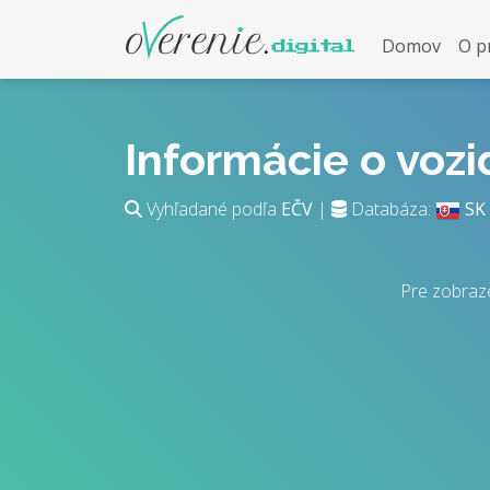
Domov
O p
Informácie o voz
Vyhľadané podľa
EČV
|
Databáza:
SK
Pre zobraz