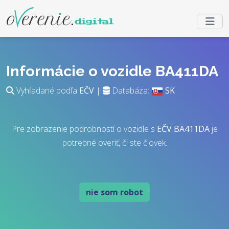
Informácie o vozidle BA411DA
Vyhľadané podľa
EČV
|
Databáza:
SK
Pre zobrazenie podrobností o vozidle s
EČV
BA411DA
je
potrebné overiť, či ste človek.
nie som robot