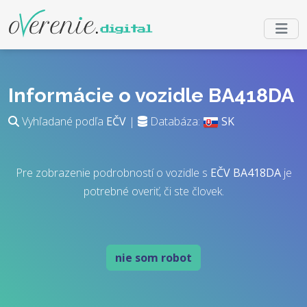
Informácie o vozidle BA418DA
Vyhľadané podľa
EČV
|
Databáza:
SK
Pre zobrazenie podrobností o vozidle s
EČV
BA418DA
je
potrebné overiť, či ste človek.
nie som robot