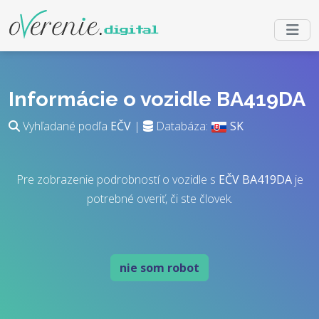
Informácie o vozidle BA419DA
Vyhľadané podľa
EČV
|
Databáza:
SK
Pre zobrazenie podrobností o vozidle s
EČV
BA419DA
je
potrebné overiť, či ste človek.
nie som robot