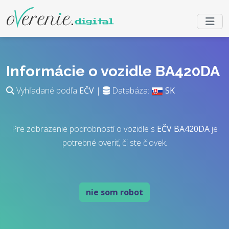
Informácie o vozidle BA420DA
Vyhľadané podľa
EČV
|
Databáza:
SK
Pre zobrazenie podrobností o vozidle s
EČV
BA420DA
je
potrebné overiť, či ste človek.
nie som robot