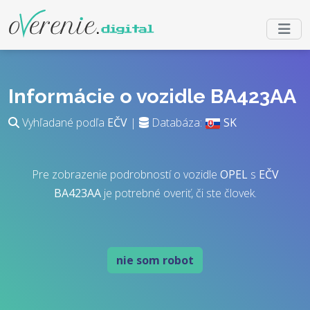
Informácie o vozidle BA423AA
Vyhľadané podľa
EČV
|
Databáza:
SK
Pre zobrazenie podrobností o vozidle
OPEL
s
EČV
BA423AA
je potrebné overiť, či ste človek.
nie som robot