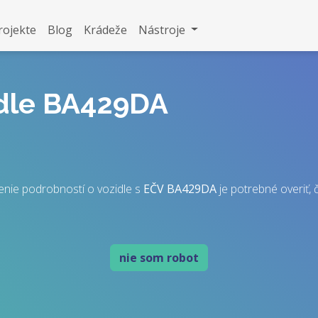
rojekte
Blog
Krádeže
Nástroje
idle BA429DA
enie podrobností o vozidle s
EČV
BA429DA
je potrebné overiť, č
nie som robot