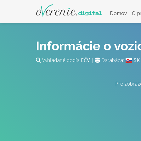
Domov
O p
Informácie o voz
Vyhľadané podľa
EČV
|
Databáza:
SK
Pre zobraz