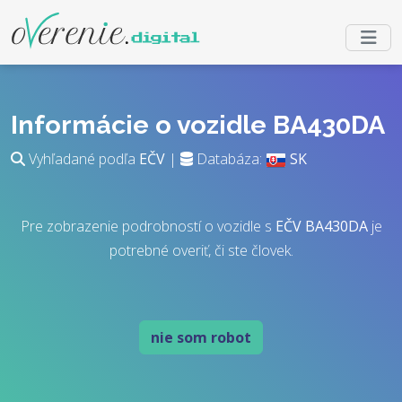
Informácie o vozidle BA430DA
Vyhľadané podľa
EČV
|
Databáza:
SK
Pre zobrazenie podrobností o vozidle s
EČV
BA430DA
je
potrebné overiť, či ste človek.
nie som robot