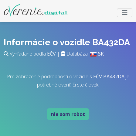
Informácie o vozidle BA432DA
Vyhľadané podľa
EČV
|
Databáza:
SK
Pre zobrazenie podrobností o vozidle s
EČV
BA432DA
je
potrebné overiť, či ste človek.
nie som robot