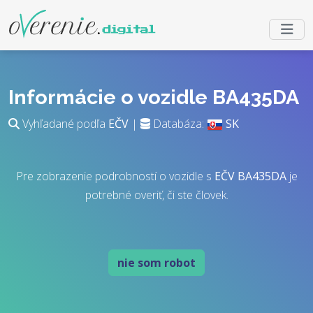
Informácie o vozidle BA435DA
Vyhľadané podľa
EČV
|
Databáza:
SK
Pre zobrazenie podrobností o vozidle s
EČV
BA435DA
je
potrebné overiť, či ste človek.
nie som robot