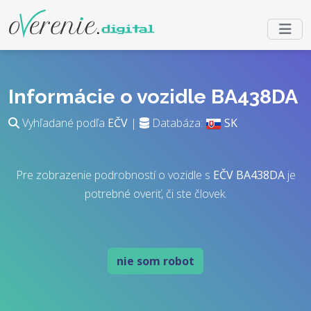
Informácie o vozidle BA438DA
Vyhľadané podľa
EČV
|
Databáza:
SK
Pre zobrazenie podrobností o vozidle s
EČV
BA438DA
je
potrebné overiť, či ste človek.
nie som robot