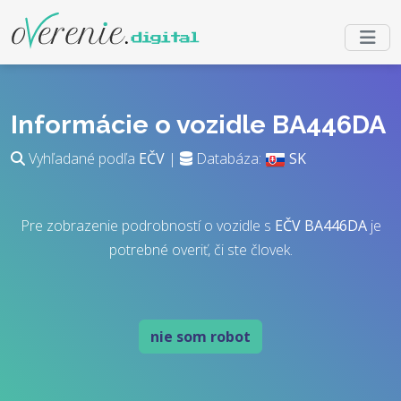
Informácie o vozidle BA446DA
Vyhľadané podľa
EČV
|
Databáza:
SK
Pre zobrazenie podrobností o vozidle s
EČV
BA446DA
je
potrebné overiť, či ste človek.
nie som robot